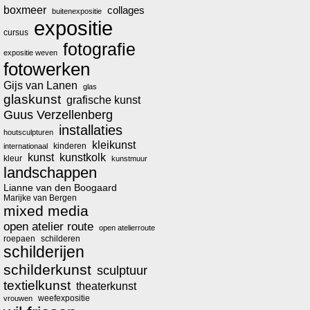
boxmeer
collages
buitenexpositie
expositie
cursus
fotografie
expositie weven
fotowerken
Gijs van Lanen
glas
glaskunst
grafische kunst
Guus Verzellenberg
installaties
houtsculpturen
kleikunst
kinderen
internationaal
kunst
kunstkolk
kleur
kunstmuur
landschappen
Lianne van den Boogaard
Marijke van Bergen
mixed media
open atelier route
open atelierroute
roepaen
schilderen
schilderijen
schilderkunst
sculptuur
textielkunst
theaterkunst
weefexpositie
vrouwen