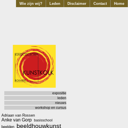
Wie zijn wij?
Leden
Disclaimer
Contact
Home
expositie
leden
nieuws
workshop en cursus
Adriaan van Rossen
Anke van Gorp
basisschool
beeldhouwkunst
beelden