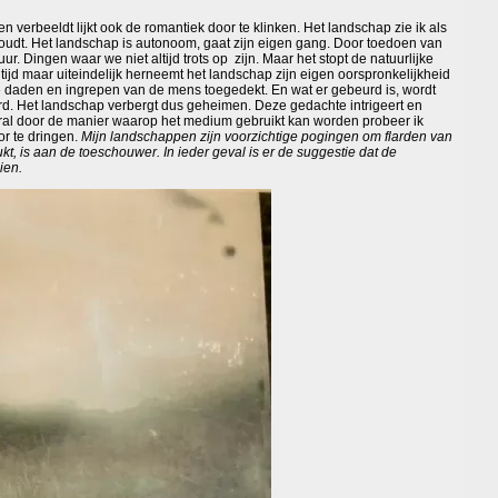
 verbeeldt lijkt ook de romantiek door te klinken. Het landschap zie ik als
 houdt. Het landschap is autonoom, gaat zijn eigen gang. Door toedoen van
. Dingen waar we niet altijd trots op zijn. Maar het stopt de natuurlijke
 tijd maar uiteindelijk herneemt het landschap zijn eigen oorspronkelijkheid
de daden en ingrepen van de mens toegedekt. En wat er gebeurd is, wordt
rd. Het landschap verbergt dus geheimen. Deze gedachte intrigeert en
ooral door de manier waarop het medium gebruikt kan worden probeer ik
or te dringen.
Mijn landschappen zijn voorzichtige pogingen om flarden van
kt, is aan de toeschouwer. In ieder geval is er de suggestie dat de
ien.