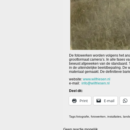
De fotowerken worden volgens het ana
grootformaat camera’s. In alle fases v
bewust afgeweken van de standaard. To
in de uiteindelijke beeldbepaling. De w
materiaal gemaakt. De definitieve barie
website:
www.wilfriesen.nl
e-mail:
info@wilfriesen.nl
Deel dit:
Print
E-mail
Tags:
fotografie
,
fotowerken
,
installaties
,
land
Geen reactie mogelijk.