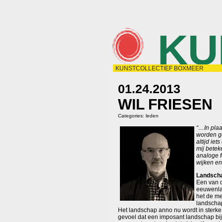
KU
KUNSTCOLLECTIEF BOXMEER
01.24.2013
WIL FRIESEN
Categories:
leden
“…In plaa
worden ge
altijd ie
mij bete
analoge f
wijken en
Landsch
Een van d
eeuwenlan
het de me
landscha
Het landschap anno nu wordt in sterke
gevoel dat een imposant landschap bij