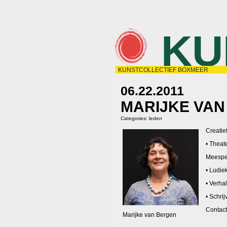
KU
KUNSTCOLLECTIEF BOXMEER
06.22.2011
MARIJKE VAN
Categories:
leden
Creatief
• Theat
Meespee
• Ludiek
• Verha
• Schri
Contac
Marijke van Bergen