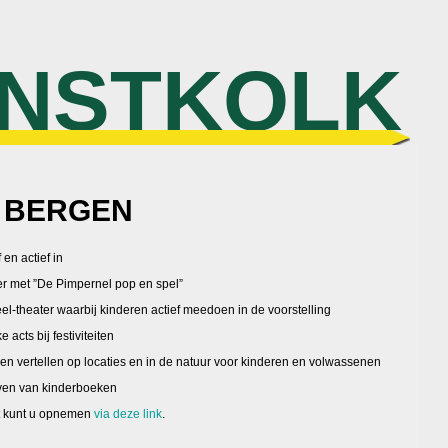
NSTKOLK
 BERGEN
 en actief in
er met ”De Pimpernel pop en spel”
l-theater waarbij kinderen actief meedoen in de voorstelling
e acts bij festiviteiten
len vertellen op locaties en in de natuur voor kinderen en volwassenen
jven van kinderboeken
t kunt u opnemen
via deze link
.