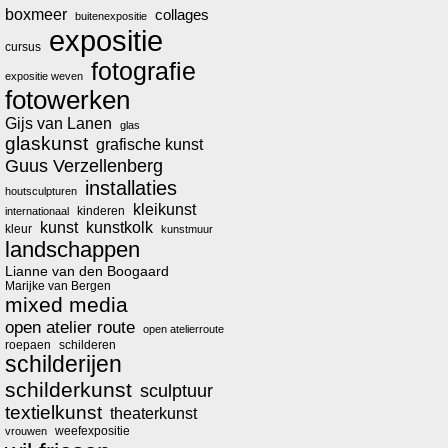
boxmeer
collages
buitenexpositie
expositie
cursus
fotografie
expositie weven
fotowerken
Gijs van Lanen
glas
glaskunst
grafische kunst
Guus Verzellenberg
installaties
houtsculpturen
kleikunst
kinderen
internationaal
kunst
kunstkolk
kleur
kunstmuur
landschappen
Lianne van den Boogaard
Marijke van Bergen
mixed media
open atelier route
open atelierroute
roepaen
schilderen
schilderijen
schilderkunst
sculptuur
textielkunst
theaterkunst
weefexpositie
vrouwen