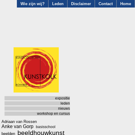
Wie zijn wij?
Leden
Disclaimer
Contact
Home
expositie
leden
nieuws
workshop en cursus
Adriaan van Rossen
Anke van Gorp
basisschool
beeldhouwkunst
beelden